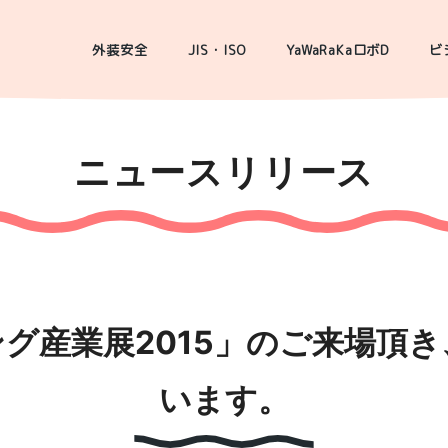
外装安全
JIS・ISO
YaWaRaKaロボD
ビ
ニュースリリース
グ産業展2015」のご来場頂
います。